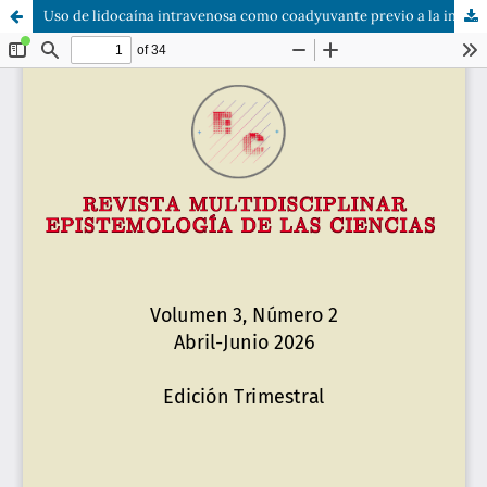
Uso de lidocaína intravenosa como coadyuvante previo a la intubación en pacientes con traumatismo craneoencefálico: una scoping review de la evidencia disponible