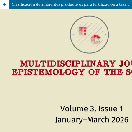
Clasificación de ambientes productivos para fertilización a tasa variable en el sistema de agricultura de precisión