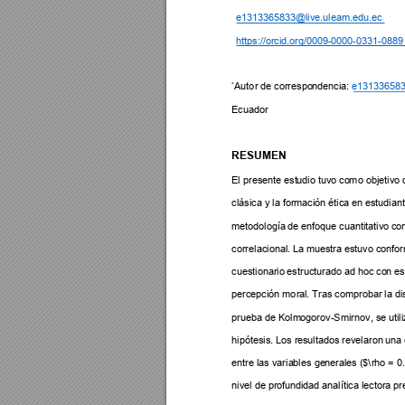
e131336583
3@live.ulea
m.edu.ec
https://orcid.org/
0009
-
0000-0331-088
9
*
Auto
r 
de correspo
ndencia: 
e131336
583
Ecuador 
RESUMEN 
El presente est
udio tuvo co
mo objetiv
o 
clásica y la form
ación ética
 en estudia
n
metodología 
de enfoqu
e cuantitativo c
o
correlacional. L
a muestra es
tuvo c
onfor
cuestionario 
estructurado a
d hoc co
n es
percepción 
mo
r
al. Tras co
mprobar la dis
prueba de Kolm
ogorov-Smirnov, se 
util
hipótesis. Los res
ultad
os revelaron 
una 
entre las varia
ble
s ge
nerales (
$\
rho = 
0
nivel de profun
didad a
nalítica lector
a pr