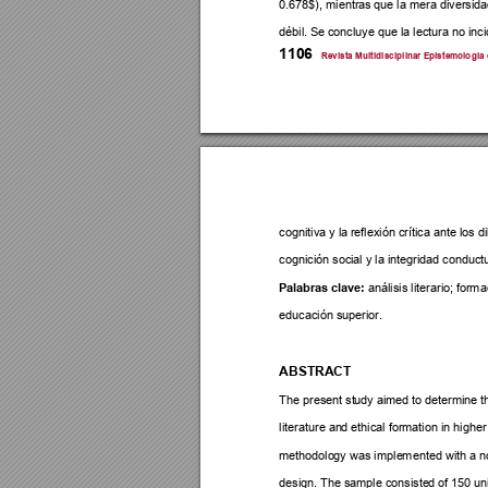
0.678$), mientras
 que la 
mera diversi
da
débil. Se c
oncluye que la lect
ura no inci
1106
R
evista Mult
idiscipl
inar Ep
istemolo
gía 
cognitiva y la r
eflexión cr
ítica ante los 
d
cognición soci
al y la integrid
ad conduct
Palabras clav
e:
 análisis literari
o; for
ma
educación superi
or. 
ABSTRACT  
The present st
udy ai
med to determi
ne t
literature an
d ethical for
mation in hig
her
methodolo
gy was imple
mented with a 
n
design. The sa
mple consiste
d of 15
0 un