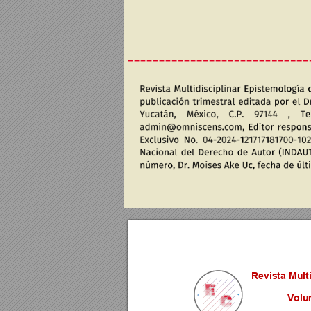
Revista M
ult
Volu