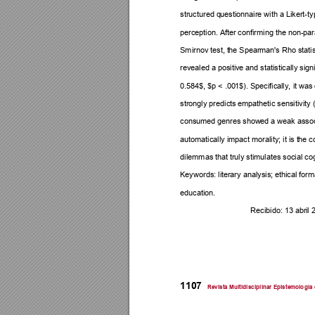
structured q
uestionnaire wi
th a Likert-t
perception. Af
ter confir
ming the non-par
Smirnov test, t
he Spear
man's Rho st
ati
revealed a positiv
e and st
atistically sig
n
0.584$, $p < .00
1$). Specific
ally, 
it w
as
strongly predicts
 empathe
tic sensitivity 
consumed genr
es show
ed a weak ass
oc
automatically im
pact morality; it is t
he c
dilemmas that tr
uly sti
mulates social co
Keywords: lit
erary analysis; 
ethical f
orm
education.
Recibido: 13 abri
l 
1107
R
evista Mult
idiscipl
inar Ep
istemolo
gía 